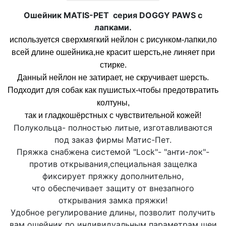
Ошейник MATIS-PET серия DOGGY PAWS с
лапками.
используется сверхмягкий нейлон с рисунком-лапки,по
всей длине ошейника,не красит шерсть,не линяет при
стирке.
Данный нейлон не затирает, не скручивает шерсть.
Подходит для собак как пушистых-чтобы предотвратить
колтуны,
так и гладкошёрстных с чувствительной кожей!
Полукольца- полностью литые, изготавливаются
под заказ фирмы Матис-Пет.
Пряжка снабжена системой "Lock"- "анти-лок"-
против открывания,специальная защелка
фиксирует пряжку дополнительно,
что обеспечивает защиту от внезапного
открывания замка пряжки!
Удобное регулирование длины, позволит получить
вам ошейник по индивидуальным параметрам шеи