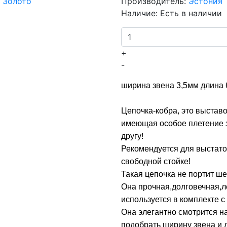
Производитель:
Эстония
Наличие:
Есть в наличии
+
-
ширина звена 3,5мм длина
Цепочка-кобра, это выстав
имеющая особое плетение з
другу!
Рекомендуется для выстато
свободной стойке!
Такая цепочка не портит ше
Она прочная,долговечная,ле
используется в комплекте с
Она элегантно смотрится н
подобрать ширину звена и 