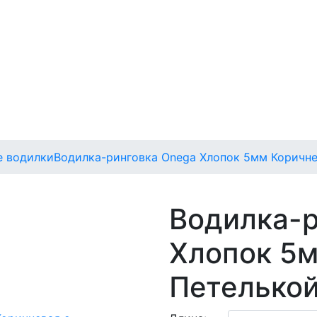
е водилки
Водилка-ринговка Onega Хлопок 5мм Коричне
Водилка-р
Хлопок 5м
Петелько