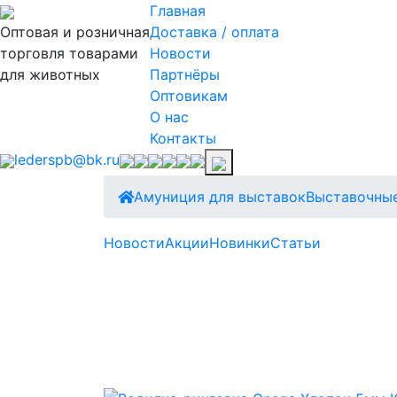
Главная
Оптовая и розничная
Доставка / оплата
торговля товарами
Новости
для животных
Партнёры
Оптовикам
О нас
Контакты
lederspb@bk.ru
Амуниция для выставок
Выставочны
Новости
Акции
Новинки
Статьи