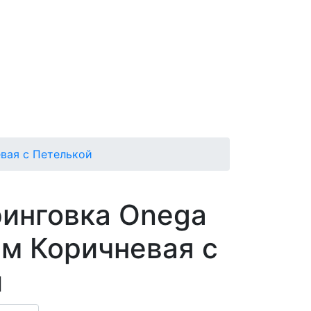
вая с Петелькой
инговка Onega
м Коричневая с
й