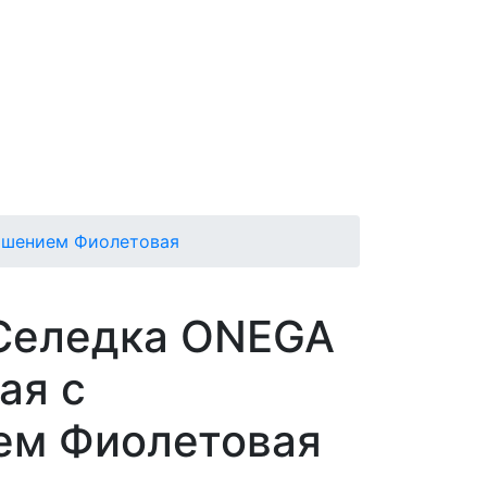
ашением Фиолетовая
Селедка ONEGA
ая с
ем Фиолетовая