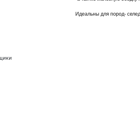
Идеальны для пород- селед
ящики