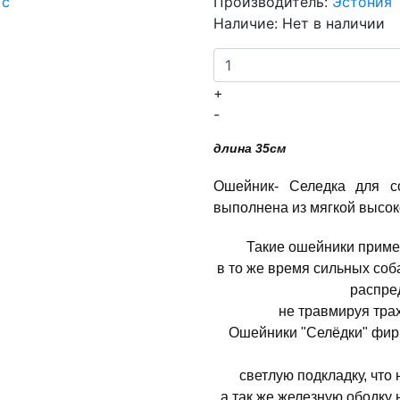
Производитель:
Эстония
Наличие:
Нет в наличии
+
-
длина 35см
Ошейник- Селедка для с
выполнена из мягкой высок
Такие ошейники примен
в то же время сильных соб
распре
не травмируя тра
Ошейники "Селёдки" фир
светлую подкладку, что 
а так же железную ободку 