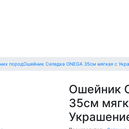
них пород
Ошейник Селедка ONEGA 35см мягкая с Укр
Ошейник 
35см мягк
Украшени