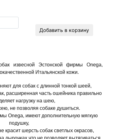
Добавить в корзину
обак извесной Эстонской фирмы Onega,
окачественной Итальянской кожи.
яют для собак с длинной тонкой шеей,
ак, расширенная часть ошейника правильно
деляет нагрузку на шею,
хею, не позволяя собаке душиться.
мы Onega, имеют дополнительную мягкую
подушку,
не красит шерсть собак светлых окрасов,
на дырочках,что не позволяет вытягиваться