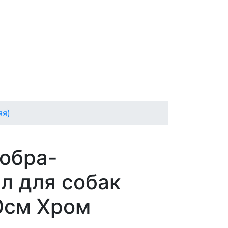
яя)
обра-
л для собак
0см Хром