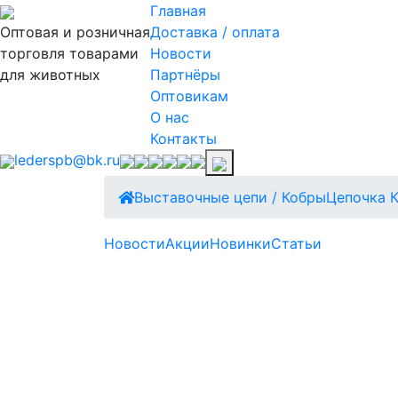
Главная
Оптовая и розничная
Доставка / оплата
торговля товарами
Новости
для животных
Партнёры
Оптовикам
О нас
Контакты
lederspb@bk.ru
Выставочные цепи / Кобры
Цепочка К
Новости
Акции
Новинки
Статьи