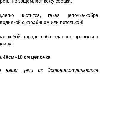
рсть, не защемляет кожу собаки.
я,легко чистится, такая цепочка-кобра
 водилкой с карабином или петелькой!
на любой породе собак,главное правильно
длину!
а 40см+10 см цепочка
то наши цепи из Эстонии,отличаются