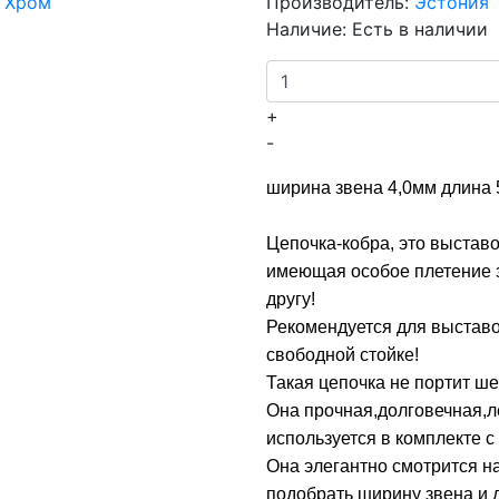
Производитель:
Эстония
Наличие:
Есть в наличии
+
-
ширина звена 4,0мм длина
Цепочка-кобра, это выстав
имеющая особое плетение з
другу!
Рекомендуется для выставо
свободной стойке!
Такая цепочка не портит ше
Она прочная,долговечная,ле
используется в комплекте с
Она элегантно смотрится н
подобрать ширину звена и 