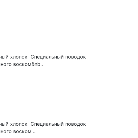
ёный хлопок Специальный поводок
нного воском&nb..
ёный хлопок Специальный поводок
ного воском ..