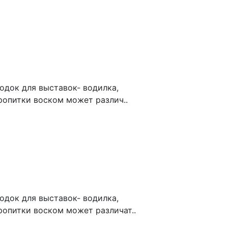
док для выставок- водилка,
ропитки воском может различ..
док для выставок- водилка,
ропитки воском может различат..