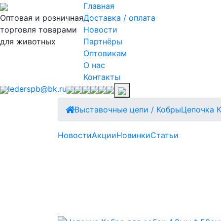
Главная
Оптовая и розничная
Доставка / оплата
торговля товарами
Новости
для животных
Партнёры
Оптовикам
О нас
Контакты
lederspb@bk.ru
Выставочные цепи / Кобры
Цепочка К
Новости
Акции
Новинки
Статьи