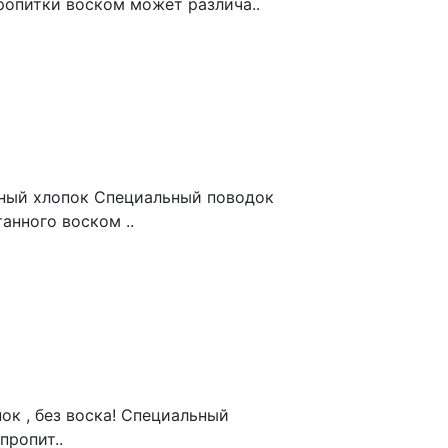
ропитки воском может различа..
ёный хлопок Специальный поводок
анного воском ..
ок , без воска! Специальный
пропит..