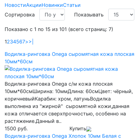
Новости
Акции
Новинки
Статьи
Сортировка
Показывать
Показано с 1 по 15 из 101 (всего страниц: 7)
1
2
3
4
5
6
7
>
>|
Водилка-ринговка Onega сыромятная кожа плоская
10мм*60см
Водилка-ринговка Onega с/м кожа плоская
10мм*60смШирина: 10ммДлина: 60смЦвет: чёрный,
коричневыйКарабин: хром, латуньВодилка
выполнена из "жирной" сыромятной кожи,данная
кожа отличается сверхпрочностью, особенно на
растяжение.Данный в..
1500 руб.
Купить
Водилка-ринговка Onega Хлопок 10мм Белая с