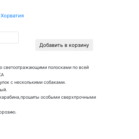
t Хорватия
Добавить в корзину
со светоотражающими полосками по всей
КА
гулок с несколькими собаками.
ный.
 карабина,прошиты особыми сверхпрочными
оррозию.