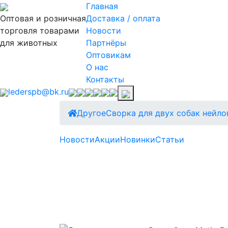
Главная
Оптовая и розничная
Доставка / оплата
торговля товарами
Новости
для животных
Партнёры
Оптовикам
О нас
Контакты
lederspb@bk.ru
Другое
Сворка для двух собак нейло
Новости
Акции
Новинки
Статьи