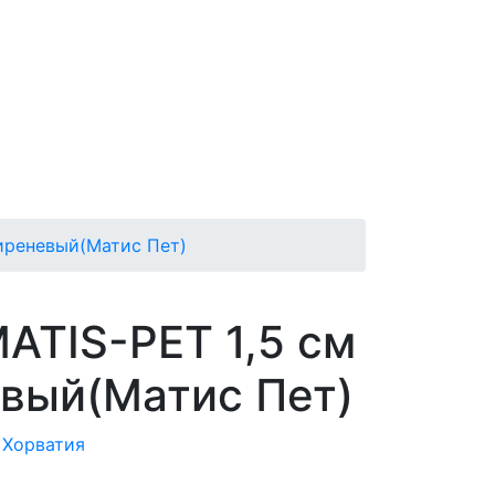
иреневый(Матис Пет)
ATIS-PET 1,5 см
вый(Матис Пет)
t Хорватия