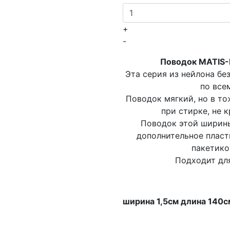
+
-
Поводок MATIS-P
Эта серия из нейлона б
по все
Поводок мягкий, но в то
при стирке, не 
Поводок этой ширины
дополнительное пласт
пакетико
Подходит для
ширина 1,5см длина 140с