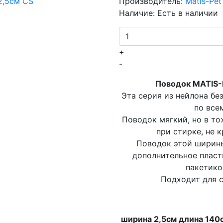
Производитель:
Matis-Pe
Наличие:
Есть в наличии
+
-
Поводок MATIS-P
Эта серия из нейлона б
по все
Поводок мягкий, но в то
при стирке, не 
Поводок этой ширины
дополнительное пласт
пакетико
Подходит для с
ширина 2,5см длина 140