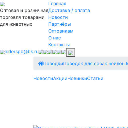
Главная
Оптовая и розничная
Доставка / оплата
торговля товарами
Новости
для животных
Партнёры
Оптовикам
О нас
Контакты
lederspb@bk.ru
Поводки
Поводок для собак нейлон 
Новости
Акции
Новинки
Статьи